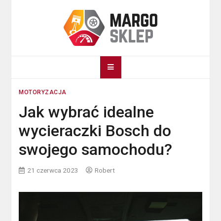
Skip
to
content
Margosklep.com
Auto tuning
MOTORYZACJA
Jak wybrać idealne
wycieraczki Bosch do
swojego samochodu?
21 czerwca 2023
Robert