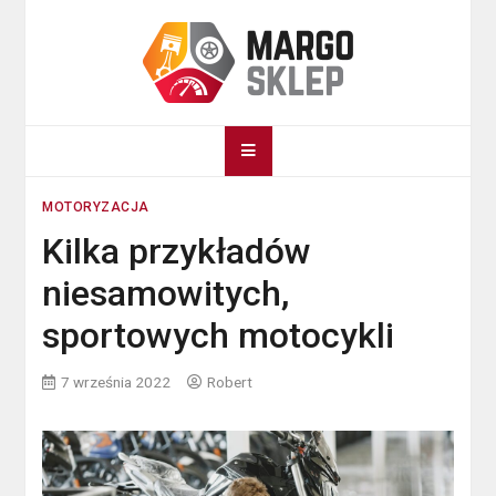
Skip
to
content
Margosklep.com
Auto tuning
MOTORYZACJA
Kilka przykładów
niesamowitych,
sportowych motocykli
7 września 2022
Robert